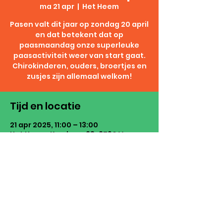
ma 21 apr
  |  
Het Heem
Pasen valt dit jaar op zondag 20 april
en dat betekent dat op
paasmaandag onze superleuke
paasactiviteit weer van start gaat.
Chirokinderen, ouders, broertjes en
zusjes zijn allemaal welkom!
Tijd en locatie
21 apr 2025, 11:00 – 13:00
Het Heem, Komberg 38, 3790 Voeren,
België