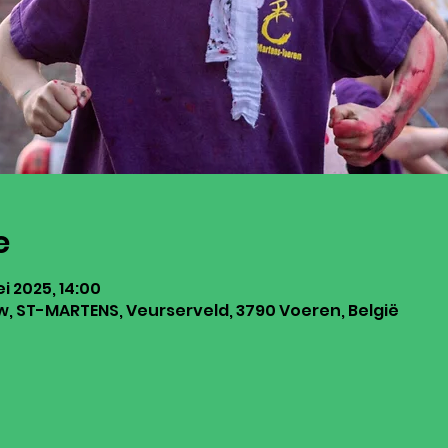
e
ei 2025, 14:00
 ST-MARTENS, Veurserveld, 3790 Voeren, België