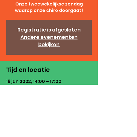
Onze tweewekelijkse zondag
waarop onze chiro doorgaat!
Registratie is afgesloten
Andere evenementen
bekijken
Tijd en locatie
16 jan 2022, 14:00 – 17:00
Het Heem, Komberg, 3790 Voeren,
België