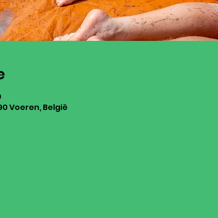
e
0
0 Voeren, België