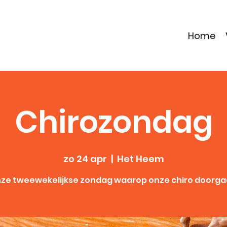
Home
Chirozondag
zo 24 apr
  |  
Het Heem
ze tweewekelijkse zondag waarop onze chiro doorga