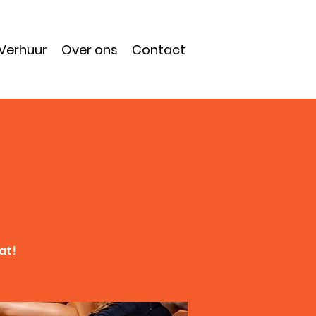
Verhuur
Over ons
Contact
at!