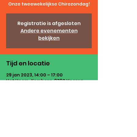
Onze tweewekelijkse Chirozondag!
Registratie is afgesloten
Andere evenementen
bekijken
Tijd en locatie
29 jan 2023, 14:00 – 17:00
Het Heem, Komberg, 3790 Voeren,
België
Chiro Sint-Martinus