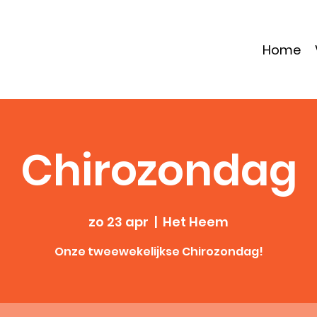
Home
Chirozondag
zo 23 apr
  |  
Het Heem
Onze tweewekelijkse Chirozondag!