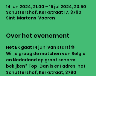
14 jun 2024, 21:00 – 15 jul 2024, 23:50
Schuttershof, Kerkstraat 17, 3790
Sint-Martens-Voeren
Over het evenement
Het EK gaat 14 juni van start! ⚽️
Wil je graag de matchen van België 
en Nederland op groot scherm 
bekijken? Top! Dan is er 1 adres, het 
Schuttershof, Kerkstraat, 3790 
Voeren!
Vergezeld van hapjes en drankjes, 
kan je genieten van de match 
samen met vrienden en 
medesupporters. Het Schuttershof 
is 30 minuten voor de wedstrijd 
geopend.
Bekijk zeker de evenementen voor 
meer info.