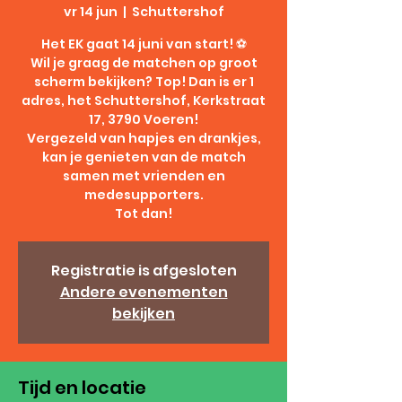
vr 14 jun
  |  
Schuttershof
Het EK gaat 14 juni van start! ⚽️
Wil je graag de matchen op groot
scherm bekijken? Top! Dan is er 1
adres, het Schuttershof, Kerkstraat
17, 3790 Voeren!
Vergezeld van hapjes en drankjes,
kan je genieten van de match
samen met vrienden en
medesupporters.
Tot dan!
Registratie is afgesloten
Andere evenementen
bekijken
Tijd en locatie