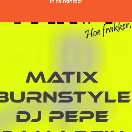
in de hand!🍺