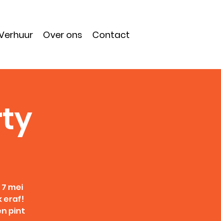
Verhuur
Over ons
Contact
rty
 7 mei
 eraf!
en pint