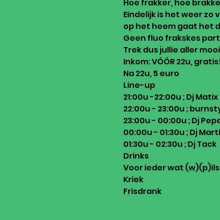
Hoe frakker, hoe brakke
Eindelijk is het weer zo 
op het heem gaat het d
Geen fluo frakskes party
Trek dus jullie aller mo
Inkom: VÓÓR 22u, gratis!
Na 22u, 5 euro
Line-up

21:00u -22:00u ; Dj Matix

22:00u - 23:00u ; burnsty
23:00u - 00:00u ; Dj Pepe
00:00u - 01:30u ; Dj Marti
01:30u - 02:30u ; Dj Tack
Drinks

Voor ieder wat (w)(p)ils

Kriek

Frisdrank