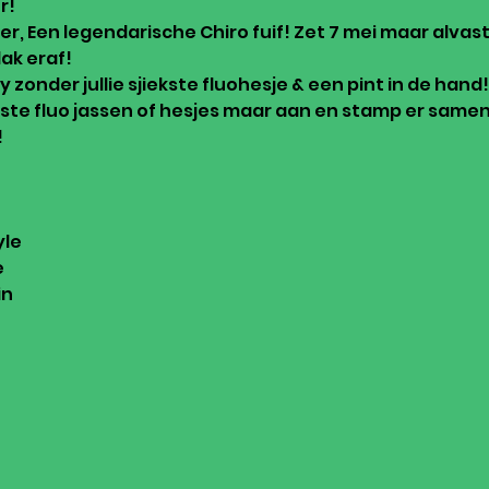
r!
ver, Een legendarische Chiro fuif! Zet 7 mei maar alvast
ak eraf!
 zonder jullie sjiekste fluohesje & een pint in de hand!

oiste fluo jassen of hesjes maar aan en stamp er samen


le



n
