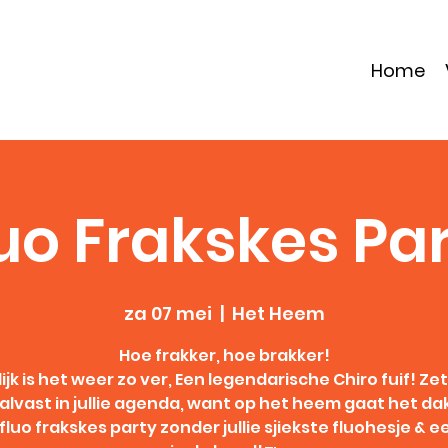
Home
uo Frakskes Pa
za 07 mei
  |  
Het Heem
Hoe frakker, hoe brakker!
lijk is het weer zo ver, Een legendarische Chiro fuif! Zet
alvast in jullie agenda, want op het heem gaat het dak
luo frakskes party zonder jullie sjiekste fluohesje & e