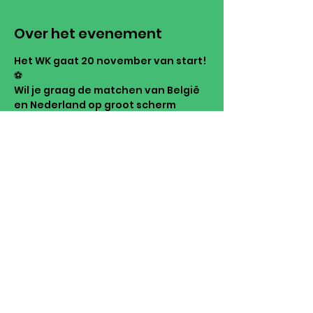
Over het evenement
Het WK gaat 20 november van start! 
⚽️
Wil je graag de matchen van België 
en Nederland op groot scherm 
bekijken? Top! Dan is er 1 adres, het 
Schuttershof, Kerkstraat, 3790 
Voeren!
Vergezeld van hapjes en drankjes, 
kan je genieten van de match 
samen met vrienden en 
medesupporters.
Tot dan!