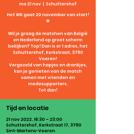
ma 21 nov
  |  
Schuttershof
Het WK gaat 20 november van start!
⚽️
Wil je graag de matchen van België
en Nederland op groot scherm
bekijken? Top! Dan is er 1 adres, het
Schuttershof, Kerkstraat, 3790
Voeren!
Vergezeld van hapjes en drankjes,
kan je genieten van de match
samen met vrienden en
medesupporters.
Tot dan!
Tijd en locatie
21 nov 2022, 16:30 – 23:00
Schuttershof, Kerkstraat 17, 3790
Sint-Martens-Voeren